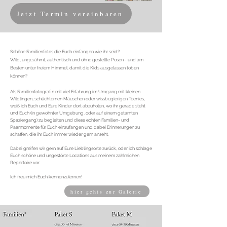
Jetzt Termin vereinbaren
Schöne Familienfotos die Euch einfangen wie ihr seid?
Wild, ungezähmt, authentisch und ohne gestellte Posen - und am
Besten unter freiem Himmel, damit die Kids ausgelassen toben
können?
Als Familienfotografin mit viel Erfahrung im Umgang mit kleinen
Wildlingen, schüchternen Mäuschen oder wissbegierigen Teenies,
weiß ich Euch und Eure Kinder dort abzuholen, wo ihr gerade steht
und Euch (in gewohnter Umgebung, oder auf einem getarnten
Spaziergang) zu begleiten und diese echten Familien- und
Paarmomente für Euch einzufangen und dabei Erinnerungen zu
schaffen, die ihr Euch immer wie
der gern anseht.
Dabei greifen wir gern auf Eure Lieblingsorte zurück, oder ich schlage
Euch schöne und ungestörte Locations aus meinem zahlreichen
Repertoire vor.
Ich freu mich Euch kennenzulernen!
hier gehts zur Galerie