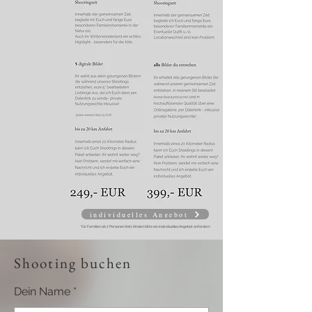
individuelles Angebot
*für Familien ab 7 Personen (inkl. Kinder) bitte
ein individuelles Angebot anfordern
Shooting buchen
Dein Name