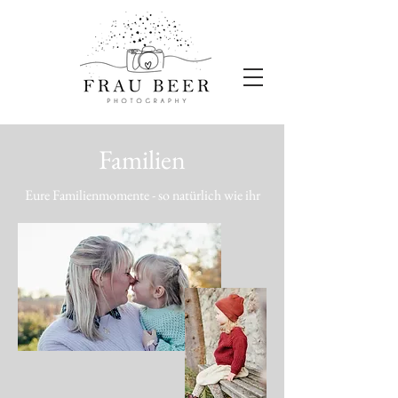
Familien
Eure Familienmomente - so natürlich wie ihr